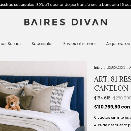
es | 30% off abonando por transferencia bancaria | 6 cuotas sin interés
nes Somos
Sucursales
Envios al interior
Arquitectos
Inicio
.
LIQUIDACION
.
A
ART. 81 R
CANELON
$184.616
$250.00
$110.769,60
con
6
cuotas sin interés
40% de descuento
p