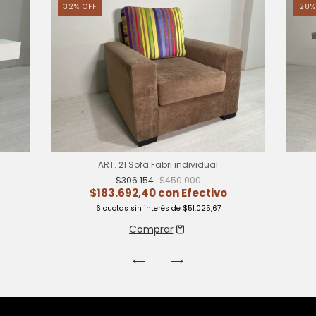
32
%
OFF
28
ART. 21 Sofa Fabri individual
$306.154
$450.000
$183.692,40
con
Efectivo
6
cuotas sin interés de
$51.025,67