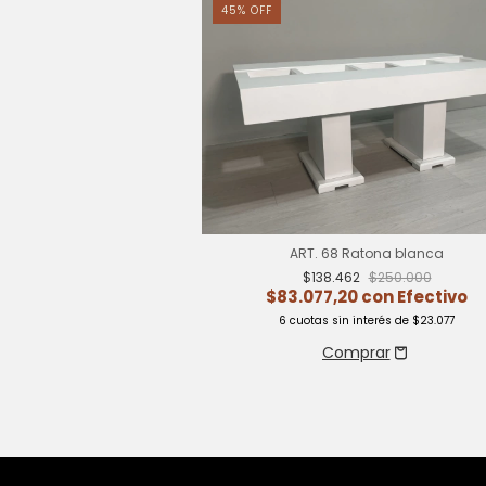
45
%
OFF
Pie de cama
ART. 68 Ratona blanca
2
$200.000
$138.462
$250.000
con
Efectivo
$83.077,20
con
Efectivo
nterés de
$23.077
6
cuotas sin interés de
$23.077