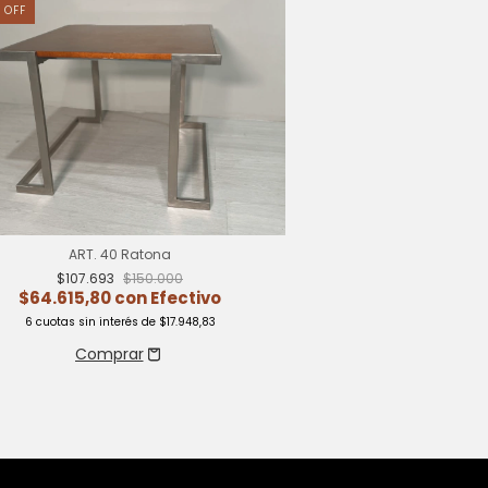
%
OFF
17
%
OFF
ART. 40 Ratona
ART. 46 Puf
$107.693
$150.000
$107.693
$64.615,80
con
Efectivo
$64.615,80
6
cuotas sin interés de
$17.948,83
6
cuotas sin inte