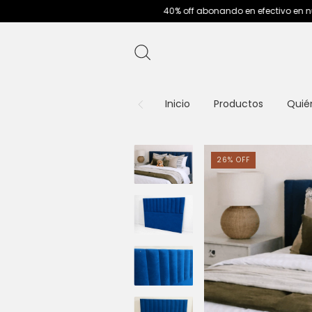
40% off abonando en efectivo en nuestras sucursal
Inicio
Productos
Quié
26
%
OFF