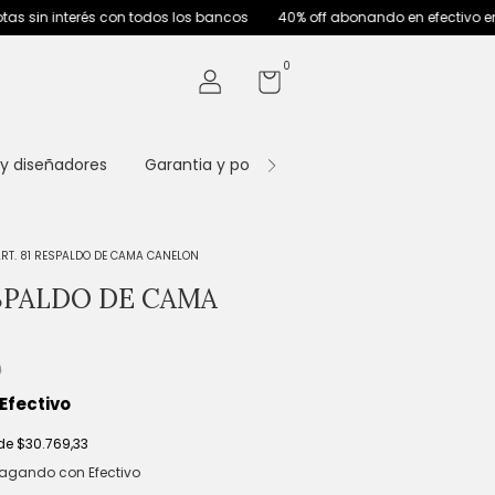
 con todos los bancos
40% off abonando en efectivo en nuestras sucurs
0
 y diseñadores
Garantia y post venta
TELAS
Contac
RT. 81 RESPALDO DE CAMA CANELON
ESPALDO DE CAMA
0
Efectivo
 de
$30.769,33
agando con Efectivo