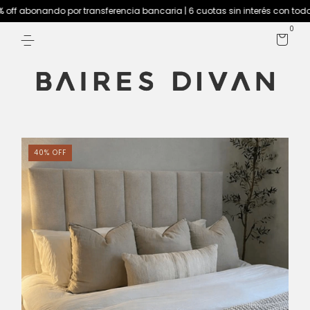
ff abonando por transferencia bancaria | 6 cuotas sin interés con todos
0
40
%
OFF