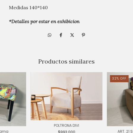
Medidas 140*140
*Detalles por estar en exhibicion
Productos similares
32
%
OFF
POLTRONA DIVI
 cama
ART. 21 
$993.000