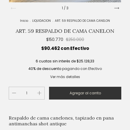
1
/
3
Inicio
.
LIQUIDACION
.
ART. 59 RESPALDO DE CAMA CANELON
ART. 59 RESPALDO DE CAMA CANELON
$150.770
$250.000
$90.462
con
Efectivo
6
cuotas sin interés de
$25.128,33
40% de descuento
pagando con Efectivo
Ver más detalles
Respaldo de cama canelones, tapizado en pana
antimanchas shot antique