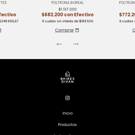
POLTRONA BOREAL
RTES
POLTRON
$1.137.000
$682.200
con
Efectivo
fectivo
$772.
6
cuotas sin interés de
$189.500
$248.666,67
6
cuotas 
Inicio
Productos